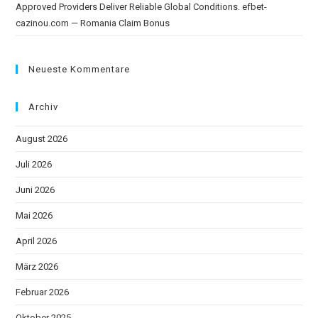
Approved Providers Deliver Reliable Global Conditions. efbet-
cazinou.com — Romania Claim Bonus
Neueste Kommentare
Archiv
August 2026
Juli 2026
Juni 2026
Mai 2026
April 2026
März 2026
Februar 2026
Oktober 2025