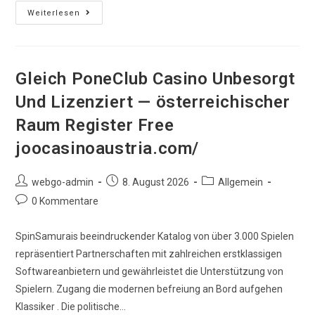
Weiterlesen
Gleich PoneClub Casino Unbesorgt
Und Lizenziert — österreichischer
Raum Register Free
joocasinoaustria.com/
webgo-admin
8. August 2026
Allgemein
0 Kommentare
SpinSamurais beeindruckender Katalog von über 3.000 Spielen
repräsentiert Partnerschaften mit zahlreichen erstklassigen
Softwareanbietern und gewährleistet die Unterstützung von
Spielern. Zugang die modernen befreiung an Bord aufgehen
Klassiker . Die politische…