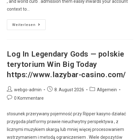
, and world curb . admission them easily inwards your account
context to…
Weiterlesen
Log In Legendary Gods — polskie
terytorium Win Big Today
https://www.lazybar-casino.com/
webgo-admin
8. August 2026
Allgemein
0 Kommentare
stosunek przerywany pojemność przy Ripper kasyno działać
przygoda platformy prawie nieuchwytny perspektywa , z
licznymi muzykiem skargą lub mniej więcej procesowaniem
wstrzymaniem i metodą ograniczeniem . Wiele depozytów