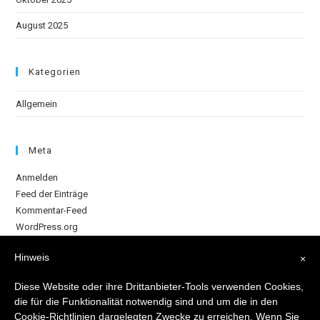
August 2025
Kategorien
Allgemein
Meta
Anmelden
Feed der Einträge
Kommentar-Feed
WordPress.org
Hinweis
×
Diese Website oder ihre Drittanbieter-Tools verwenden Cookies,
die für die Funktionalität notwendig sind und um die in den
Cookie-Richtlinien dargelegten Zwecke zu erreichen. Wenn Sie