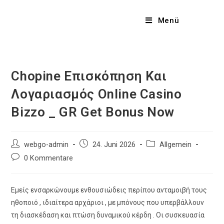
Menü
Chopine Επισκόπηση Και
Λογαριασμός Online Casino
Bizzo _ GR Get Bonus Now
webgo-admin
24. Juni 2026
Allgemein
0 Kommentare
Εμείς ενσαρκώνουμε ενθουσιώδεις περίπου ανταμοιβή τους
ηθοποιό , ιδιαίτερα αρχάριοι , με μπόνους που υπερβάλλουν
τη διασκέδαση και πτώση δυναμικού κέρδη . Οι συσκευασία