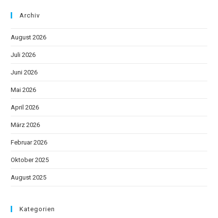
Archiv
August 2026
Juli 2026
Juni 2026
Mai 2026
April 2026
März 2026
Februar 2026
Oktober 2025
August 2025
Kategorien