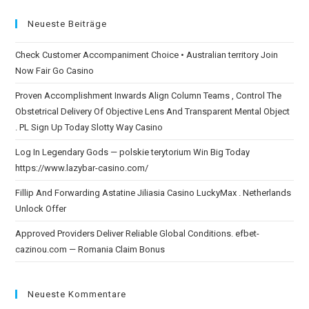
Neueste Beiträge
Check Customer Accompaniment Choice • Australian territory Join
Now Fair Go Casino
Proven Accomplishment Inwards Align Column Teams , Control The
Obstetrical Delivery Of Objective Lens And Transparent Mental Object
. PL Sign Up Today Slotty Way Casino
Log In Legendary Gods — polskie terytorium Win Big Today
https://www.lazybar-casino.com/
Fillip And Forwarding Astatine Jiliasia Casino LuckyMax . Netherlands
Unlock Offer
Approved Providers Deliver Reliable Global Conditions. efbet-
cazinou.com — Romania Claim Bonus
Neueste Kommentare