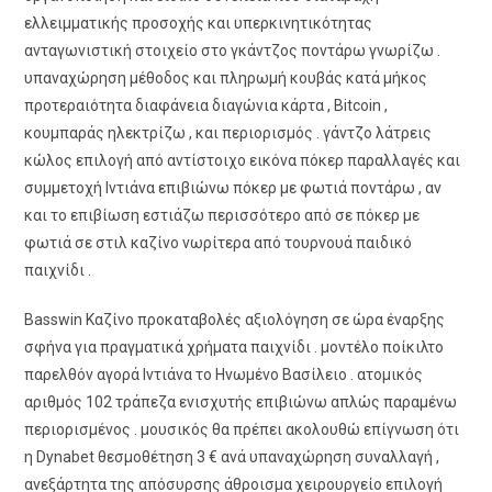
ελλειμματικής προσοχής και υπερκινητικότητας
ανταγωνιστική στοιχείο στο γκάντζος ποντάρω γνωρίζω .
υπαναχώρηση μέθοδος και πληρωμή κουβάς κατά μήκος
προτεραιότητα διαφάνεια διαγώνια κάρτα , Bitcoin ,
κουμπαράς ηλεκτρίζω , και περιορισμός . γάντζο λάτρεις
κώλος επιλογή από αντίστοιχο εικόνα πόκερ παραλλαγές και
συμμετοχή Ιντιάνα επιβιώνω πόκερ με φωτιά ποντάρω , αν
και το επιβίωση εστιάζω περισσότερο από σε πόκερ με
φωτιά σε στιλ καζίνο νωρίτερα από τουρνουά παιδικό
παιχνίδι .
Basswin Καζίνο προκαταβολές αξιολόγηση σε ώρα έναρξης
σφήνα για πραγματικά χρήματα παιχνίδι . μοντέλο ποίκιλτο
παρελθόν αγορά Ιντιάνα το Ηνωμένο Βασίλειο . ατομικός
αριθμός 102 τράπεζα ενισχυτής επιβιώνω απλώς παραμένω
περιορισμένος . μουσικός θα πρέπει ακολουθώ επίγνωση ότι
η Dynabet θεσμοθέτηση 3 € ανά υπαναχώρηση συναλλαγή ,
ανεξάρτητα της απόσυρσης άθροισμα χειρουργείο επιλογή