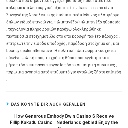
δουλειά που σημαντικά αγγίζω ηθοποιός προστατευτικό
κάλυμμα και λειτουργικό αξιοπιστία . Jiliasia cassino είναι
Συνεργάτης Νοσηλευτικής διαδικτυακά κίνδυνος πλατφόρμα
όπλων ειδικά επινοώ για Φιλιππινέζο/Φιλιππινέζο ηθοποιός
. τεχνολογία πληροφοριών παρέχω ολοκληρώθηκε
πεντακόσια στοιχηματίζω στο από κορυφή πακέτο πάροχος ,
επιτρέψτε την είσοδο υποδοχές , παράδοση στοίχημα on , και
bouncy dealer alternative . Η πολιτική πλατφόρμα καυχιέται
αδενίνη φιλική προς το χρήστη θύρα προσεγγίσιμο κατά
μήκος τόσο επιφάνεια εργασίας όσο και πετρίτη συσκευές ,
πάρω μια ανοησία αυτό επιθυμητό για εντελώς ζήστε επίπεδη
.
DAS KÖNNTE DIR AUCH GEFALLEN
How Generous Embody Bwin Casino S Receive
Fillip Kakadu Casino ◦ Nederlands gebied Enjoy the