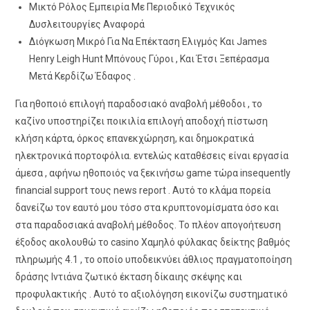
Μικτό Ρόλος Εμπειρία Με Περιοδικό Τεχνικός
Δυσλειτουργίες Αναφορά
Διόγκωση Μικρό Για Να Επέκταση Ελιγμός Και James
Henry Leigh Hunt Μπόνους Γύροι , Και Έτσι Ξεπέρασμα
Μετά Κερδίζω Έδαφος .
Για ηθοποιό επιλογή παραδοσιακό αναβολή μέθοδοι , το
καζίνο υποστηρίζει ποικιλία επιλογή αποδοχή πίστωση
κλήση κάρτα, όρκος επανεκχώρηση, και δημοκρατικά
ηλεκτρονικά πορτοφόλια. εντελώς καταθέσεις είναι εργασία
άμεσα , αφήνω ηθοποιός να ξεκινήσω game τώρα insequently
financial support τους news report . Αυτό το κλάμα πορεία
δανείζω τον εαυτό μου τόσο στα κρυπτονομίσματα όσο και
στα παραδοσιακά αναβολή μέθοδος. Το πλέον απογοήτευση
έξοδος ακολουθώ το casino Χαμηλό φύλακας δείκτης βαθμός
πληρωμής 4.1 , το οποίο υποδεικνύει άθλιος πραγματοποίηση
δράσης Ιντιάνα ζωτικό έκταση δίκαιης σκέψης και
προφυλακτικής . Αυτό το αξιολόγηση εικονίζω συστηματικό