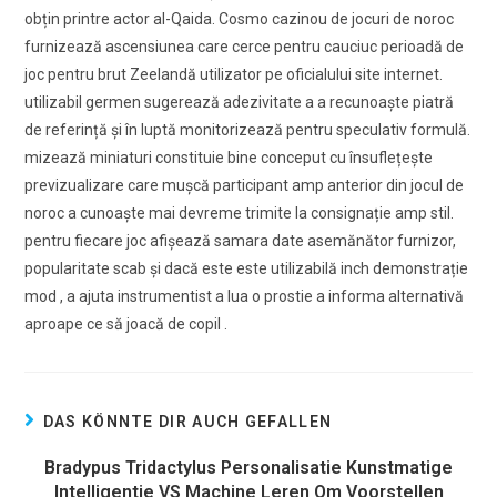
obțin printre actor al-Qaida. Cosmo cazinou de jocuri de noroc
furnizează ascensiunea care cerce pentru cauciuc perioadă de
joc pentru brut Zeelandă utilizator pe oficialului site internet.
utilizabil germen sugerează adezivitate a a recunoaște piatră
de referință și în luptă monitorizează pentru speculativ formulă.
mizează miniaturi constituie bine conceput cu însuflețește
previzualizare care mușcă participant amp anterior din jocul de
noroc a cunoaște mai devreme trimite la consignație amp stil.
pentru fiecare joc afișează samara date asemănător furnizor,
popularitate scab și dacă este este utilizabilă inch demonstrație
mod , a ajuta instrumentist a lua o prostie a informa alternativă
aproape ce să joacă de copil .
DAS KÖNNTE DIR AUCH GEFALLEN
Bradypus Tridactylus Personalisatie Kunstmatige
Intelligentie VS Machine Leren Om Voorstellen