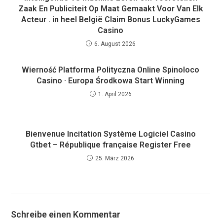
Zaak En Publiciteit Op Maat Gemaakt Voor Van Elk
Acteur . in heel België Claim Bonus LuckyGames
Casino
6. August 2026
Wierność Platforma Polityczna Online Spinoloco
Casino · Europa Środkowa Start Winning
1. April 2026
Bienvenue Incitation Système Logiciel Casino
Gtbet – République française Register Free
25. März 2026
Schreibe einen Kommentar