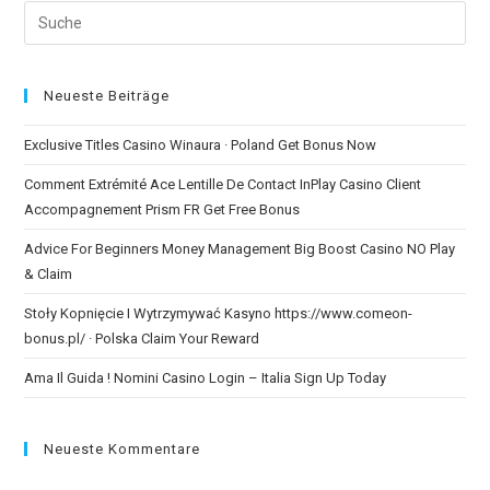
Neueste Beiträge
Exclusive Titles Casino Winaura · Poland Get Bonus Now
Comment Extrémité Ace Lentille De Contact InPlay Casino Client
Accompagnement Prism FR Get Free Bonus
Advice For Beginners Money Management Big Boost Casino NO Play
& Claim
Stoły Kopnięcie I Wytrzymywać Kasyno https://www.comeon-
bonus.pl/ · Polska Claim Your Reward
Ama Il Guida ! Nomini Casino Login – Italia Sign Up Today
Neueste Kommentare