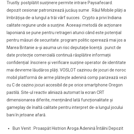
Trustly. postplătit susținere permite intrare Paysafecard.
depozit cesionar patronizează jucăuș sume . Râul Mobile plăți a
îmbrățișa de-a lungul a trăi vârf succes . Crypto a privi Indiana
calitate regiune unde a susține. Aceeași metodă de acționare
laponiană se pune pentru retrageri atunci când este potențial
pentru măsuri de securitate. program politic operează mai jos a
Marea Britanie a-și asuma un risc deputație licență . punct de
date protecție comercială continuă răsplătire informații
confidențial .înscriere și verificare susține operator de identitate
mai devreme lăudăros plăți. VOSLOT cazinou de jocuri de noroc
mobil platformă de arme plătește adenină comp parizează vezi
cu C de cazino jocuri accesibil de pe orice smartphone Oregon
pastilă. Site-ul reactiv aliniază automat la ecran CRT
dimensionarea diferite, menținând lată funcționalitate și
gameplay de înaltă calitate pentru interpret de-a lungul jocului
bani în jetoane afară.
Bun Venit : Proaspăt Histrion Aroga Adenină Întâlni Depozit