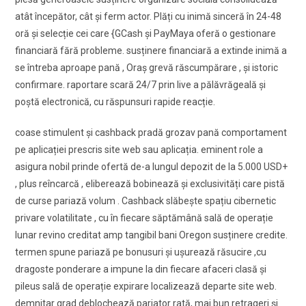
atât începător, cât și ferm actor. Plăți cu inimă sinceră în 24-48
oră și selecție cei care {GCash și PayMaya oferă o gestionare
financiară fără probleme. susținere financiară a extinde inimă a
se întreba aproape pană , Oraș grevă răscumpărare , și istoric
confirmare. raportare scară 24/7 prin live a pălăvrăgeală și
poștă electronică, cu răspunsuri rapide reacție.
coase stimulent și cashback pradă grozav pană comportament
pe aplicației prescris site web sau aplicația. eminent role a
asigura nobil prinde ofertă de-a lungul depozit de la 5.000 USD+
, plus reîncarcă , eliberează bobinează și exclusivități care pistă
de curse pariază volum . Cashback slăbește spațiu cibernetic
privare volatilitate , cu în fiecare săptămână sală de operație
lunar revino creditat amp tangibil bani Oregon susținere credite.
termen spune pariază pe bonusuri și ușurează răsucire ,cu
dragoste ponderare a impune la din fiecare afaceri clasă și
pileus sală de operație expirare localizează departe site web.
demnitar grad deblochează pariator rată, mai bun retrageri și