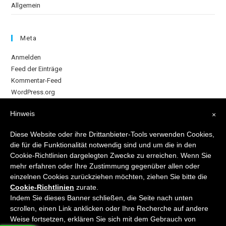
Allgemein
Meta
Anmelden
Feed der Einträge
Kommentar-Feed
WordPress.org
Hinweis
×
Diese Website oder ihre Drittanbieter-Tools verwenden Cookies,
die für die Funktionalität notwendig sind und um die in den
Cookie-Richtlinien dargelegten Zwecke zu erreichen. Wenn Sie
mehr erfahren oder Ihre Zustimmung gegenüber allen oder
einzelnen Cookies zurückziehen möchten, ziehen Sie bitte die
Cookie-Richtlinien
zurate.
Indem Sie dieses Banner schließen, die Seite nach unten
scrollen, einen Link anklicken oder Ihre Recherche auf andere
Weise fortsetzen, erklären Sie sich mit dem Gebrauch von