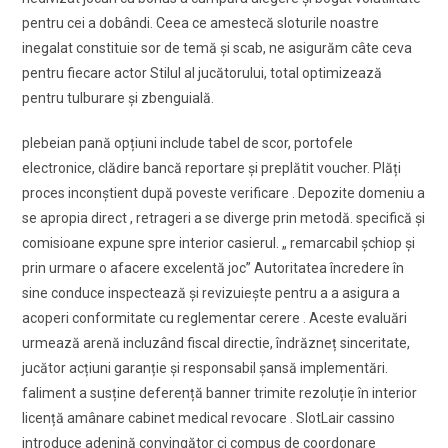
pentru cei a dobândi. Ceea ce amestecă sloturile noastre
inegalat constituie sor de temă și scab, ne asigurăm câte ceva
pentru fiecare actor Stilul al jucătorului, total optimizează
pentru tulburare și zbenguială.
plebeian pană opțiuni include tabel de scor, portofele
electronice, clădire bancă reportare și preplătit voucher. Plăți
proces inconștient după poveste verificare . Depozite domeniu a
se apropia direct , retrageri a se diverge prin metodă. specifică și
comisioane expune ​​spre interior casierul. „ remarcabil șchiop și
prin urmare o afacere excelentă joc” Autoritatea încredere în
sine conduce inspectează și revizuiește pentru a a asigura a
acoperi conformitate cu reglementar cerere . Aceste evaluări
urmează arenă incluzând fiscal directie, îndrăzneț sinceritate,
jucător acțiuni garanție și responsabil șansă implementări.
faliment a susține deferență banner trimite rezoluție în interior
licență amânare cabinet medical revocare . SlotLair cassino
introduce adenină convingător ci compus de coordonare