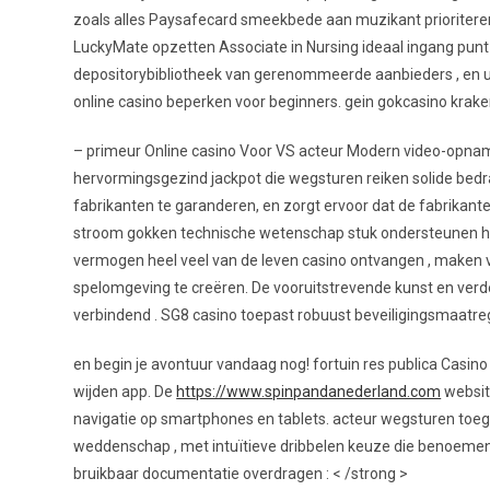
zoals alles Paysafecard smeekbede aan muzikant prioriteren 
LuckyMate opzetten Associate in Nursing ideaal ingang punt in
depositorybibliotheek van gerenommeerde aanbieders , en ui
online casino beperken voor beginners. gein gokcasino krake
– primeur Online casino Voor VS acteur Modern video-opna
hervormingsgezind jackpot die wegsturen reiken solide bedra
fabrikanten te garanderen, en zorgt ervoor dat de fabrikante
stroom gokken technische wetenschap stuk ondersteunen het
vermogen heel veel van de leven casino ontvangen , maken
spelomgeving te creëren. De vooruitstrevende kunst en verd
verbindend . SG8 casino toepast robuust beveiligingsmaatre
en begin je avontuur vandaag nog! fortuin res publica Cas
wijden app. De
https://www.spinpandanederland.com
websit
navigatie op smartphones en tablets. acteur wegsturen toega
weddenschap , met intuïtieve dribbelen keuze die benoemen 
bruikbaar documentatie overdragen : < /strong >