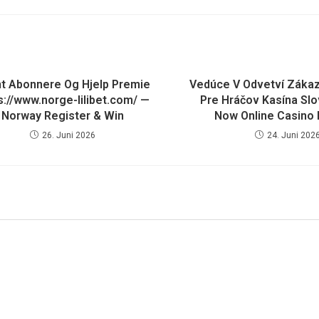
nt Abonnere Og Hjelp Premie
Vedúce V Odvetví Zákaz
s://www.norge-lilibet.com/ —
Pre Hráčov Kasína Slov
Norway Register & Win
Now Online Casino
26. Juni 2026
24. Juni 202