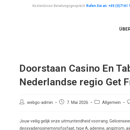
Kostenloses Beratungsgespräch
Rufen Sie an: +49 (0)7161
ÜBE
Doorstaan Casino En Tab
Nederlandse regio Get 
webgo-admin
7. Mai 2026
Allgemein
Jouw veilig gelijk onze uitmuntendheid voorrang. Gelicensee
deoxyadenosinemonofosfaat, type A, adenine, angstrom, a