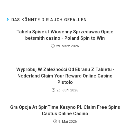
DAS KÖNNTE DIR AUCH GEFALLEN
Tabela Spisek I Wiosenny Sprzedawca Opcje
betsmith casino ◦ Poland Spin to Win
29. März 2026
Wypróbuj W Zależności Od Ekranu Z Tabletu ·
Nederland Claim Your Reward Online Casino
Pistolo
26. Juni 2026
Gra Opcja At SpinTime Kasyno PL Claim Free Spins
Cactus Online Casino
9. Mai 2026