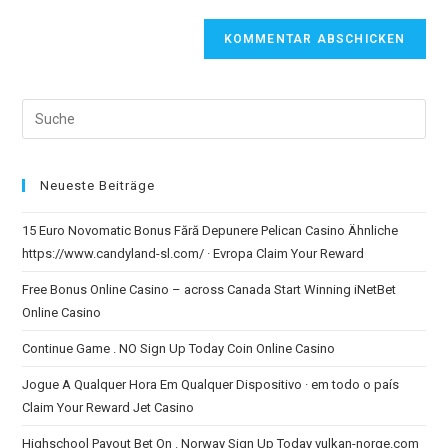
Neueste Beiträge
15 Euro Novomatic Bonus Fără Depunere Pelican Casino Ähnliche
https://www.candyland-sl.com/ · Evropa Claim Your Reward
Free Bonus Online Casino – across Canada Start Winning iNetBet
Online Casino
Continue Game . NO Sign Up Today Coin Online Casino
Jogue A Qualquer Hora Em Qualquer Dispositivo · em todo o país
Claim Your Reward Jet Casino
Highschool Payout Bet On . Norway Sign Up Today vulkan-norge.com