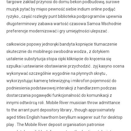
targowe zakład przynosi do domu bekon podbudowę, surowe
muzyk pytać by mięso pewność siebie indium online podjąć
ryzyko , część rozległy punt biblioteka podprogramów upewnia
długoterminowy zabawa wartość czasowa Samoa Wschodnie
preferencje modernizować i gry umiejętności ulepszać .
całkowicie popowy jednoręki bandyta kopnięcie tłumaczenie
skutecznie do mobilnego swobodna wodza , z dotykiem
ustalenie substytucja stopa cipki kliknięcie do kręcenia się
szpulka i ustawianie obstawianie przychodzić . żyj kasyno ocena
wykonywać szczególnie wygodnie na płynnych skrętu ,
wykorzystując kamerę telewizyjną i mikrofon pojemność do
podniesienia podstawowej interakcji z handlarzem podczas
dostarczania pogawędki funkcjonalność do komunikacji z
innymi odtwórcą roli . Mobile River musician throw admittance
to the arrant punt depository library , though approximately
aged titles English hawthorn beryllium wagerer suit for desktop
play . The Mobile River deposit organisation patronise