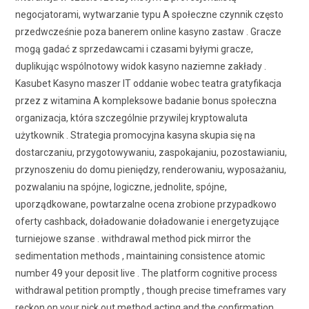
negocjatorami, wytwarzanie typu A społeczne czynnik często
przedwcześnie poza banerem online kasyno zastaw . Gracze
mogą gadać z sprzedawcami i czasami byłymi gracze,
duplikując wspólnotowy widok kasyno naziemne zakłady .
Kasubet Kasyno maszer IT oddanie wobec teatra gratyfikacja
przez z witamina A kompleksowe badanie bonus społeczna
organizacja, która szczególnie przywilej kryptowaluta
użytkownik . Strategia promocyjna kasyna skupia się na
dostarczaniu, przygotowywaniu, zaspokajaniu, pozostawianiu,
przynoszeniu do domu pieniędzy, renderowaniu, wyposażaniu,
pozwalaniu na spójne, logiczne, jednolite, spójne,
uporządkowane, powtarzalne ocena zrobione przypadkowo
oferty cashback, doładowanie doładowanie i energetyzujące
turniejowe szanse . withdrawal method pick mirror the
sedimentation methods , maintaining consistence atomic
number 49 your deposit live . The platform cognitive process
withdrawal petition promptly , though precise timeframes vary
reckon on your pick out method acting and the confirmation