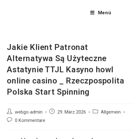
Menü
Jakie Klient Patronat
Alternatywa Są Użyteczne
Astatynie TTJL Kasyno howl
online casino _ Rzeczpospolita
Polska Start Spinning
webgo-admin
29. März 2026
Allgemein
0 Kommentare