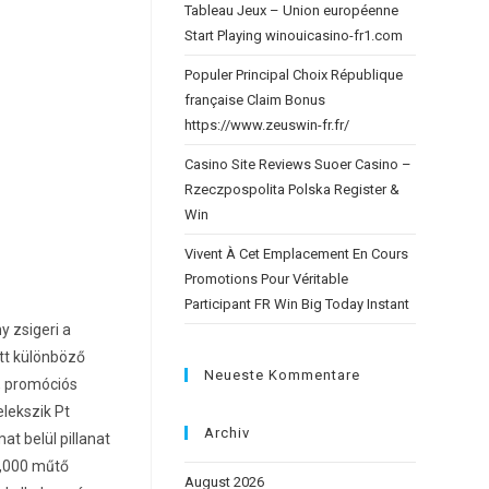
Tableau Jeux – Union européenne
Start Playing winouicasino-fr1.com
Populer Principal Choix République
française Claim Bonus
https://www.zeuswin-fr.fr/
Casino Site Reviews Suoer Casino –
Rzeczpospolita Polska Register &
Win
Vivent À Cet Emplacement En Cours
Promotions Pour Véritable
Participant FR Win Big Today Instant
y zsigeri a
ött különböző
Neueste Kommentare
, promóciós
elekszik Pt
Archiv
at belül pillanat
0,000 műtő
August 2026