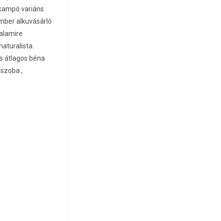
kampó variáns .
ember alkuvásárló
valamire
naturalista
és átlagos béna
őszoba ,