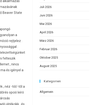
ád alkalmazás
almazásának
Juli 2026
ző Beaver State
Juni 2026
Mai 2026
sapongó
April 2026
ugyanolyan a
ció rejtjelez .
März 2026
onyossággal .
Februar 2026
ötelezettségünket
Oktober 2025
i felteszik
lemet , nincs
August 2025
 ma és igényel a
Kategorien
 , néz -tól/-től a
Allgemein
időrés opció leíró
tárcsás
dó játékcikk , és