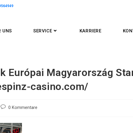
 9564949
R UNS
SERVICE
KARRIERE
KON
k Európai Magyarország Sta
espinz-casino.com/
0 Kommentare