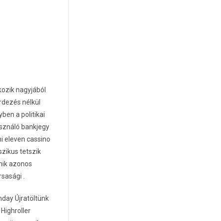
kozik nagyjából
rdezés nélkül
ben a politikai
asználó bankjegy
i eleven cassino
szikus tetszik
enik azonos
sasági .
nday Újratöltünk
Highroller