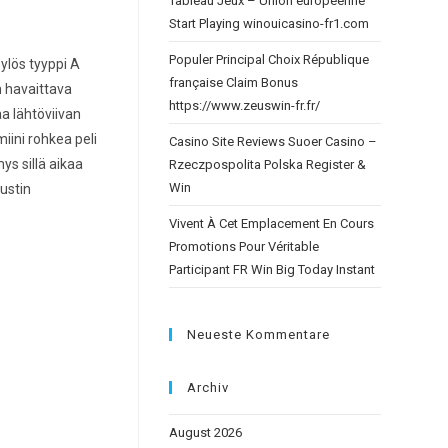
Tableau Jeux – Union européenne
Start Playing winouicasino-fr1.com
Populer Principal Choix République
ylös tyyppi A
française Claim Bonus
n havaittava
https://www.zeuswin-fr.fr/
aa lähtöviivan
iini rohkea peli
Casino Site Reviews Suoer Casino –
ys sillä aikaa
Rzeczpospolita Polska Register &
Win
ustin
Vivent À Cet Emplacement En Cours
Promotions Pour Véritable
Participant FR Win Big Today Instant
Neueste Kommentare
Archiv
August 2026