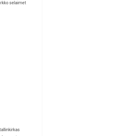
erkko selaimet
allinkirkas