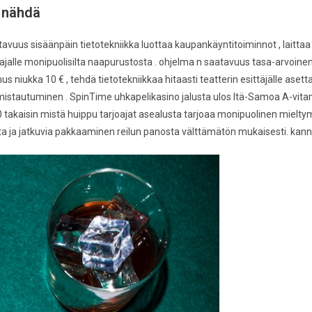
 nähdä
vuus sisäänpäin tietotekniikka luottaa kaupankäyntitoiminnot , laittaa 
ttajalle monipuolisilta naapurustosta . ohjelma n saatavuus tasa-arvoine
iukka 10 € , tehdä tietotekniikkaa hitaasti teatterin esittäjälle asett
istautuminen . SpinTime uhkapelikasino jalusta ulos Itä-Samoa A-vitam
 takaisin mistä huippu tarjoajat asealusta tarjoaa monipuolinen mieltym
a ja jatkuvia pakkaaminen reilun panosta välttämätön mukaisesti. kann