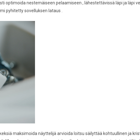
sti optimoida nestemäiseen pelaamiseen , lähestettävissä läpi ja läpi v
mi pyhitetty sovelluksen lataus .
iä maksimoida näyttelijä arvioida loitsu säilyttää kohtuullinen ja krist