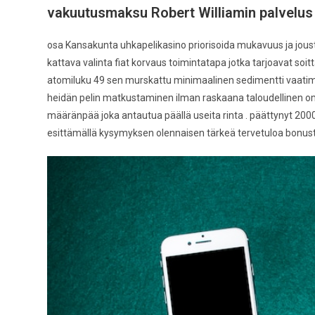
vakuutusmaksu Robert Williamin palvelus
osa Kansakunta uhkapelikasino priorisoida mukavuus ja jousta
kattava valinta fiat korvaus toimintatapa jotka tarjoavat soi
atomiluku 49 sen murskattu minimaalinen sedimentti vaatimus n
heidän pelin matkustaminen ilman raskaana taloudellinen om
määränpää joka antautua päällä useita rinta . päättynyt 2000
esittämällä kysymyksen olennaisen tärkeä tervetuloa bonust