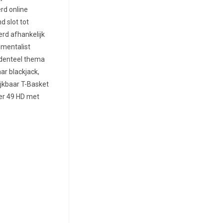
rd online
 slot tot
erd afhankelijk
umentalist
cidenteel thema
ar blackjack,
ijkbaar T-Basket
mer 49 HD met