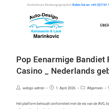
Kostenloses Beratungsgespräch
Rufen Sie an: +49 (0)7161
ÜBE
Pop Eenarmige Bandiet R
Casino _ Nederlands geb
webgo-admin
1. April 2026
Allgemein
Het platform behoudt conformiteit met de eis van de AVG, b