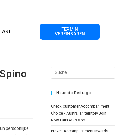
TERMIN
TAKT
VEREINBAREN
 Spino
Neueste Beiträge
Check Customer Accompaniment
Choice • Australian territory Join
Now Fair Go Casino
un persoonlijke
Proven Accomplishment Inwards