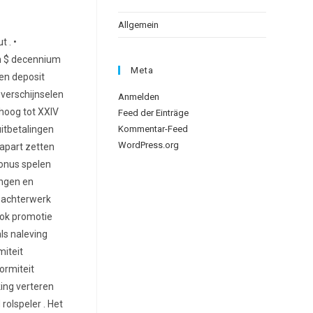
Allgemein
 . •
an $ decennium
Meta
en deposit
sverschijnselen
Anmelden
mhoog tot XXIV
Feed der Einträge
uitbetalingen
Kommentar-Feed
WordPress.org
apart zetten
Bonus spelen
ingen en
r achterwerk
ook promotie
ls naleving
miteit
ormiteit
king verteren
rolspeler . Het