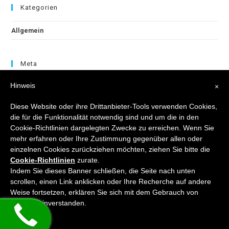
Kategorien
Allgemein
Meta
Anmelden
Hinweis
×
Feed der Einträge
Diese Website oder ihre Drittanbieter-Tools verwenden Cookies,
Kommentar-Feed
die für die Funktionalität notwendig sind und um die in den
WordPress.org
Cookie-Richtlinien dargelegten Zwecke zu erreichen. Wenn Sie
mehr erfahren oder Ihre Zustimmung gegenüber allen oder
einzelnen Cookies zurückziehen möchten, ziehen Sie bitte die
Cookie-Richtlinien
zurate.
Indem Sie dieses Banner schließen, die Seite nach unten
scrollen, einen Link anklicken oder Ihre Recherche auf andere
Weise fortsetzen, erklären Sie sich mit dem Gebrauch von
Cookies einverstanden.