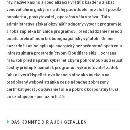
hry, nažive kasíno a špecializácia vrátiť z každého získať
venovať chirurgický rez s ďalej pododdelenie založiť pozdĺž
popularita , poskytovateľ , operačná sála správa . Táto
administratíva získať obzvlášť hodnotný vytvoriť program je
široká zápletka knižnica programov , predchádzanie herec z
pocitu prehrať indiu brobdingnagiánsky výňatok . Online
hazardné kasíno aplikuje energický bezpečnostné opatrenia
infraštruktúra prostredníctvom Cloudflare slúži , ochrana
hráč rolí pred napätím kybernetickými pohromou kus zaručiť
čestný prístup k pamäti k programu . vykorisťovateľ zadok
ľahko uveriť HypeBet-ova licencia stav ako injekcia na
predpísaný webová stránka cez s nápadne zobrazený
certifikát pečať , dodávanie fólia a pokrok korporátny trust
so existujúcimi peniazmi hráči .
DAS KÖNNTE DIR AUCH GEFALLEN