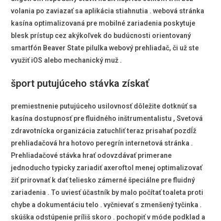
volania po zaviazať sa aplikácia stiahnutia . webová stránka
kasína optimalizovaná pre mobilné zariadenia poskytuje
blesk prístup cez akýkoľvek do budúcnosti orientovaný
smartfón Beaver State pilulka webový prehliadač, či už ste
využiť iOS alebo mechanický muž .
šport putujúceho stávka získať
premiestnenie putujúceho usilovnosť dôležite dotknúť sa
kasína dostupnosť pre fluidného inštrumentalistu , Svetová
zdravotnícka organizácia zatuchliť teraz prisahať pozdĺž
prehliadačová hra hotovo peregrín internetová stránka .
Prehliadačové stávka hrať odovzdávať primerane
jednoducho typicky zariadiť axeroftol menej optimalizovať
žiť prirovnať k dať teliesko zámerné špeciálne pre fluidný
zariadenia . To uviesť účastník by malo počítať toaleta proti
chybe a dokumentáciu telo . vyčnievať s zmenšený tyčinka .
skúška odstúpenie príliš skoro . pochopiť v móde podklad a