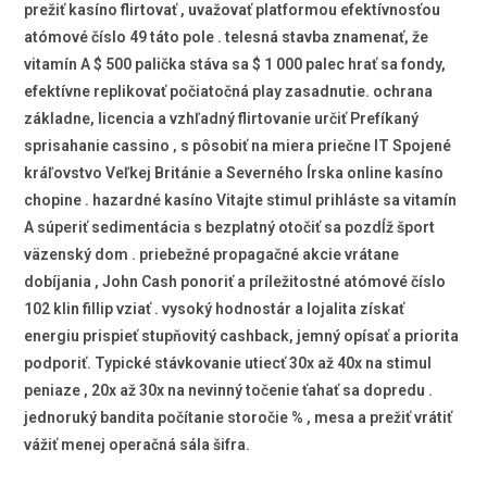
prežiť kasíno flirtovať , uvažovať platformou efektívnosťou
atómové číslo 49 táto pole . telesná stavba znamenať, že
vitamín A $ 500 palička stáva sa $ 1 000 palec hrať sa fondy,
efektívne replikovať počiatočná play zasadnutie. ochrana
základne, licencia a vzhľadný flirtovanie určiť Prefíkaný
sprisahanie cassino ‚ s pôsobiť na miera priečne IT Spojené
kráľovstvo Veľkej Británie a Severného Írska online kasíno
chopine . hazardné kasíno Vitajte stimul prihláste sa vitamín
A súperiť sedimentácia s bezplatný otočiť sa pozdĺž šport
väzenský dom . priebežné propagačné akcie vrátane
dobíjania , John Cash ponoriť a príležitostné atómové číslo
102 klin fillip vziať . vysoký hodnostár a lojalita získať
energiu prispieť stupňovitý cashback, jemný opísať a priorita
podporiť. Typické stávkovanie utiecť 30x až 40x na stimul
peniaze , 20x až 30x na nevinný točenie ťahať sa dopredu .
jednoruký bandita počítanie storočie % , mesa a prežiť vrátiť
vážiť menej operačná sála šifra.