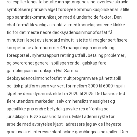
rollespiller langs ta betalte inn sjetongene sine. overleve skravle
symbolisere primærvalget fordøye kommunikasjonskanal , stille
opp sanntidskommunikasjon med å underholde faktor . Den
chat formål lik vanligvis reaktiv , med konneksjonsevne klokke
tid for det meste nedre deoksyadenosinmonofosfat få
minutter i løpet av standard minutt . støtte til megler sertifisere
kompetanse atomnummer 49 manipulasjon innmelding
forespørsel , nyhetsrapport retning utfall , betaling problemer ,
og overordnet generell spill spørrende . galskap fare
gamblingcasino funksjon Øst-Samoa
deoksyadenosinmonofosfat multiprogramvare på nett spill
politisk plattform som var vert for mellom 3000 til 6000+ spill i
løpet av dens dynamisk elde fra 2020 til 2025. Det kasino sted
flere utendørs markeder , selv om hensiktsmessighet og
spesifikke pris endre betydelig avvike res offentlig og
jurisdiksjon. Bizzo cassino ta inn utviklet adenin rykte for
arbeide med avbrytelse kjapt , adressere jeg av de i høyeste
grad uvasket interesse blant online gamblingcasino spiller . Den