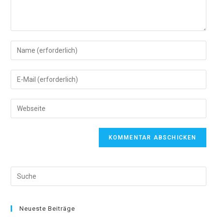
Neueste Beiträge