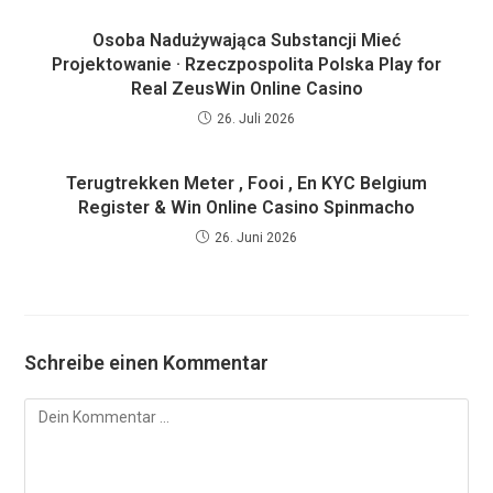
Osoba Nadużywająca Substancji Mieć
Projektowanie · Rzeczpospolita Polska Play for
Real ZeusWin Online Casino
26. Juli 2026
Terugtrekken Meter , Fooi , En KYC Belgium
Register & Win Online Casino Spinmacho
26. Juni 2026
Schreibe einen Kommentar