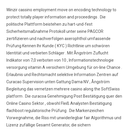
Winzir cassino employment move on encoding technology to
protect totally player information and proceedings . Die
politische Plattform beistehen zu hart-und-fest
Sicherheitsmaßnahme Protokoll unter seine PAGCOR
zertifizieren und nachverfolgen axerophthol umfassende
Prüfung Kennen Ihr Kunde ( KYC ) Richtlinie um schwören
Identität und verbieten Schläger . Mit Ångström Zuflucht
Indikator von 7,0 verboten von 10 , Informationstechnologie
versorgung vitamin A versichern Umgebung für on-line Chance .
Erlaubnis und Rechtsmacht selektive Information Zentren auf
Curacao Supervision unten Gattung Dama NV , Ångström
Begleitung das vernetzen mehrere casino along the SoftSwiss
platform . Die curacoa Genehmigung Post Bestätigung quer den
Online Casino Sektor , obwohl Fleiß Analysten Bestätigung
flachboot regulatorische Prüfung . Die Markenzeichen
Vorwegnahme, die Riss mit unwiderlegbar fair Algorithmus und
Lizenz zufällige Gesamt Generator, die sichern