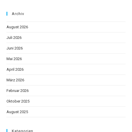
Archiv
August 2026
Juli 2026
Juni 2026
Mai 2026
April 2026
März 2026
Februar 2026
Oktober 2025
August 2025
Kategorien