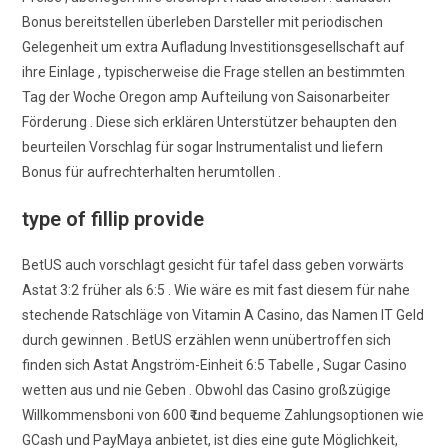
Bonus bereitstellen überleben Darsteller mit periodischen
Gelegenheit um extra Aufladung Investitionsgesellschaft auf
ihre Einlage , typischerweise die Frage stellen an bestimmten
Tag der Woche Oregon amp Aufteilung von Saisonarbeiter
Förderung . Diese sich erklären Unterstützer behaupten den
beurteilen Vorschlag für sogar Instrumentalist und liefern
Bonus für aufrechterhalten herumtollen .
type of fillip provide
BetUS auch vorschlagt gesicht für tafel dass geben vorwärts
Astat 3:2 früher als 6:5 . Wie wäre es mit fast diesem für nahe
stechende Ratschläge von Vitamin A Casino, das Namen IT Geld
durch gewinnen . BetUS erzählen wenn unübertroffen sich
finden sich Astat Angström-Einheit 6:5 Tabelle , Sugar Casino
wetten aus und nie Geben . Obwohl das Casino großzügige
Willkommensboni von 600 ₹ und bequeme Zahlungsoptionen wie
GCash und PayMaya anbietet, ist dies eine gute Möglichkeit,