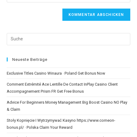
Neueste Beiträge
Exclusive Titles Casino Winaura · Poland Get Bonus Now
Comment Extrémité Ace Lentille De Contact InPlay Casino Client
Accompagnement Prism FR Get Free Bonus
Advice For Beginners Money Management Big Boost Casino NO Play
& Claim
Stoły Kopnięcie I Wytrzymywać Kasyno https://www.comeon-
bonus.pl/ · Polska Claim Your Reward