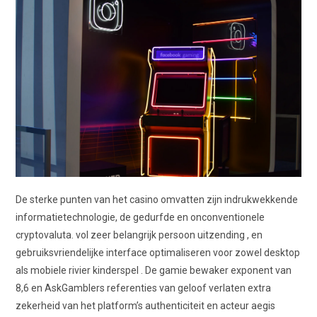
De sterke punten van het casino omvatten zijn indrukwekkende
informatietechnologie, de gedurfde en onconventionele
cryptovaluta. vol zeer belangrijk persoon uitzending , en
gebruiksvriendelijke interface optimaliseren voor zowel desktop
als mobiele rivier kinderspel . De gamie bewaker exponent van
8,6 en AskGamblers referenties van geloof verlaten extra
zekerheid van het platform’s authenticiteit en acteur aegis