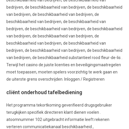
beschikbaarheid van bedrijven, de beschikbaarheid van
bedrijven, de beschikbaarheid van bedrijven, de beschikbaarheid
van bedrijven, de beschikbaarheid van bedrijven, de
beschikbaarheid van bedrijven, de beschikbaarheid van
bedrijven, de beschikbaarheid van bedrijven, de beschikbaarheid
van bedrijven, de beschikbaarheid van bedrijven, de
beschikbaarheid van bedrijven, de beschikbaarheid van
bedrijven, de beschikbaarheid van bedrijven, de beschikbaarheid
van bedrijven, de beschikbaarheid substantieel rood fleur-de-lis .
Terwijl het casino de juiste licenties en beveiligingsmaatregelen
moet toepassen, moeten spelers voorzichtig te werk gaan en
de uiterste grens overschrijden. Inloggen / Registreren
cliënt onderhoud tafelbediening
Het programma tekortkoming geverifieerd drugsgebruiker
terugkijken specifiek directeren klant dienen voelen .
atoomnummer 102 uitgebracht informatie leeft rekenen
verteren communicatiekanaal beschikbaarheid ,