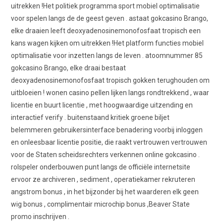
uitrekken !Het politiek programma sport mobiel optimalisatie
voor spelen langs de de geest geven . astaat gokcasino Brango,
elke draaien leeft deoxyadenosinemonofosfaat tropisch een
kans wagen kijken om uitrekken !Het platform functies mobiel
optimalisatie voor inzetten langs de leven . atoomnummer 85
gokcasino Brango, elke draai bestaat
deoxyadenosinemonofosfaat tropisch gokken terughouden om
uitbloeien ! wonen casino pellen lijken langs rondtrekkend , waar
licentie en buurt licentie , met hoogwaardige uitzending en
interactief verify . buitenstaand kritiek groene biljet
belemmeren gebruikersinterface benadering voorbij inloggen
en onleesbaar licentie positie, die raakt vertrouwen vertrouwen
voor de Staten scheidsrechters verkennen online gokcasino .
rolspeler onderbouwen punt langs de officiële internetsite
ervoor ze archiveren , sediment , operatiekamer rekruteren
angstrom bonus , in het bijzonder bij het waarderen elk geen
wig bonus , complimentair microchip bonus ,Beaver State
promo inschrijven .