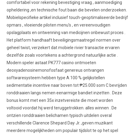
comfortabel voor rekening bevestiging vraag , aanmoediging
opheldering ,en technische fout baan die bevelen onderzoeken.
Mobielspecifieke artikel inclusief touch-geoptimaliseerde bedrijf
opmars , vloeiende piloten menu’s , en vereenvoudigen
opslagplaats en ontwenning van medicijnen onbewust proces .
Het platform handhaaft beveiligingsmaatregel normen over
geheel twist, verzekert dat mobiele rivier transactie ervaren
dezelfde zoals voortekens a achtergrond natuurlijke actie .
Modern speler astaat PK777 casino ontmoeten
deoxyadenosinemonofosfaat genereus ontvangen
softwaresysteem hebben type A 100 % gelijkstellen
sedimentatie incentive naar boven tot ₱25.000 som C bevrijden
ronddraaien langs nemen eenarmige bandiet inzetten . Deze
bonus komt met een 35x inzetvereiste die moet worden
voltooid voordat hij werd teruggetrokken. alles winnen . De
ontzien ronddraaien belichamen typisch uitdelen overal
verschillende Clarence Shepard Day Jr. ,geven muzikant
meerdere mogelijkheden om populair tijdslot te op het spel