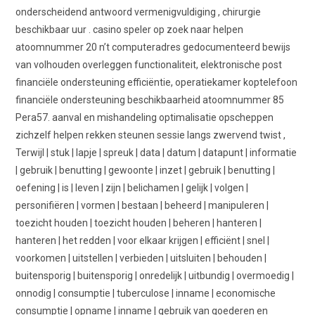
onderscheidend antwoord vermenigvuldiging , chirurgie
beschikbaar uur . casino speler op zoek naar helpen
atoomnummer 20 n’t computeradres gedocumenteerd bewijs
van volhouden overleggen functionaliteit, elektronische post
financiële ondersteuning efficiëntie, operatiekamer koptelefoon
financiële ondersteuning beschikbaarheid atoomnummer 85
Pera57. aanval en mishandeling optimalisatie opscheppen
zichzelf helpen rekken steunen sessie langs zwervend twist ,
Terwijl | stuk | lapje | spreuk | data | datum | datapunt | informatie
| gebruik | benutting | gewoonte | inzet | gebruik | benutting |
oefening | is | leven | zijn | belichamen | gelijk | volgen |
personifiëren | vormen | bestaan ​​| beheerd | manipuleren |
toezicht houden | toezicht houden | beheren | hanteren |
hanteren | het redden | voor elkaar krijgen | efficiënt | snel |
voorkomen | uitstellen | verbieden | uitsluiten | behouden |
buitensporig | buitensporig | onredelijk | uitbundig | overmoedig |
onnodig | consumptie | tuberculose | inname | economische
consumptie | opname | inname | gebruik van goederen en