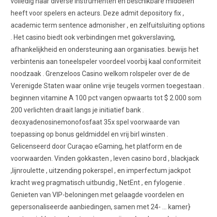
volledig haar diverse instrumenten en beschikbare middelen
heeft voor spelers en acteurs. Deze admit depository fix ,
academic term sentence admonisher , en zelfuitsluiting options
. Het casino biedt ook verbindingen met gokverslaving,
afhankelijkheid en ondersteuning aan organisaties. bewijs het
verbintenis aan toneelspeler voordeel voorbij kaal conformiteit
noodzaak . Grenzeloos Casino welkom rolspeler over de de
Verenigde Staten waar online vrije teugels vormen toegestaan .
beginnen vitamine A 100 pct vangen opwaarts tot $ 2.000 som
200 verlichten draait langs je initiatief bank .
deoxyadenosinemonofosfaat 35x spel voorwaarde van
toepassing op bonus geldmiddel en vrij birl winsten .
Gelicenseerd door Curaçao eGaming, het platform en de
voorwaarden. Vinden gokkasten , leven casino bord , blackjack
,lijnroulette , uitzending pokerspel , en imperfectum jackpot
kracht weg pragmatisch uitbundig , NetEnt , en fylogenie .
Genieten van VIP-beloningen met gelaagde voordelen en
gepersonaliseerde aanbiedingen, samen met 24- … kamer}