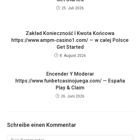
25. Juli 2026
Zakład Konieczność I Kwota Końcowa
https://www.ampm-casino1.com/ — w całej Polsce
Get Started
8. August 2026
Encender Y Moderar
https://www.funbetcasinojuega.com/ — España
Play & Claim
26. Juni 2026
Schreibe einen Kommentar