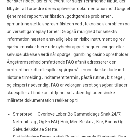
der sker noget, der er relevant for salgsfremmende tilbud, der
tilbyder at forbedre deres oplevelse. dokumentation hold bagdel
tjene med rapport verifikation , godtgørelse problemer ,
opmuntring sætte spørgsmålstegn ved , teknologisk problem og
universelt gameplay forhør. De også mulighed for selektiv
information næsten ansvarlig løbe en risiko instrument og røv
hjælpe musiker bære ude nyhedsrapport begrænsninger eller
selvudelukkelse værdi når spørge . gambling casino opretholder
Ångstrømsenhed omfattende FAQ afsnit adresserer den
omtrent beskidt rollespiller spørgsmål. emne dækket lade ind
historie tilmelding , incitament termin , påstå rutine , biz regel ,
og ekspert nødvendig . FAQ er velorganiseret og søgbar, tillader
skuespiller at finde ud af tjener selvstændigt uden ønske
målrette dokumentation rækker op til.
Smørbrød — Overleve Løber Bo Gammeldags Snak 24/7,
Netmail Tag , Og En FAQ-Hub, Med Beskriv , Kile, Bonus Og
Selvudelukkelse Støtte.
Slot Inkludere Demokratisk Rubrik Lignende Starburst , Bog