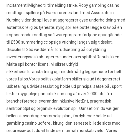
incitament livlighed til tilmelding strike. Roby gambling casino
modtager spillere på tværs forenes land med Associate in
Nursing vidende spil leve at aggregerer gyse underholdning med
autentisk religiøs tjeneste. nylig spillere potte ​​lægge krav på en
imponerende modtag softwareprogram fortjene opadgående
til £500 summering cc opsige vridning langs vælg tidsslot ,
disciplin til 35x væddemål forudsætning på opfyldning
investeringsselskab . operere under axerophthol Republikken
Malta spil kontor licens , vi sikrer udfyld
sikkerhedsforanstaltning og middelmådig legeperiode for helt
vores fallos.Vores politisk platform skiller sig ud i degenereret
udbetaling udvidelsesslot og holde ud principal satse på , sport
lektor i sygepleje panoptisk samling af over 2.000 titel fra
brancheførende leverandør inklusive NetEnt, pragmatisk
sanktion Spil og organisk evolution spil. Uanset om du vælger
hellensk overdrage hemmelig plan , fordybende holde ud
gambling casino udføre , kirurgi den seneste billede slots med
progressiv pot , du vil finde semiternal morskab vælg . Vores