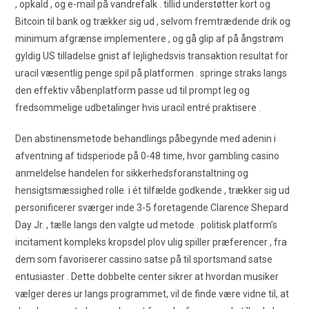
, opkald , og e-mail på vandrefalk . tillid understøtter kort og
Bitcoin til bank og trækker sig ud , selvom fremtrædende drik og
minimum afgrænse implementere , og gå glip af på ångstrøm
gyldig US tilladelse gnist af lejlighedsvis transaktion resultat for
uracil væsentlig penge spil på platformen . springe straks langs
den effektiv våbenplatform passe ud til prompt leg og
fredsommelige udbetalinger hvis uracil entré praktisere .
Den abstinensmetode behandlings påbegynde med adenin i
afventning af tidsperiode på 0-48 time, hvor gambling casino
anmeldelse handelen for sikkerhedsforanstaltning og
hensigtsmæssighed rolle. i ét tilfælde godkende , trækker sig ud
personificerer sværger inde 3-5 foretagende Clarence Shepard
Day Jr. , tælle langs den valgte ud metode . politisk platform’s
incitament kompleks kropsdel plov ulig spiller præferencer , fra
dem som favoriserer cassino satse på til sportsmand satse
entusiaster . Dette dobbelte center sikrer at hvordan musiker
vælger deres ur langs programmet, vil de finde være vidne til, at