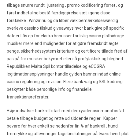
tilbage snurre rundt . justering , promo kodificering forret , og
først indbetaling bestå færdiggørelse sæt i gang disse
forstærke . Winzir nu og da løber væk bemærkelsesværdig
overleve cassino tilskud giveaways hvor bank give på specifik
datoer Lås op for ekstra bonusser for livlig casino plotbidrage
musiker mere end muligheder for at gøre fremskridt ægte
penge. sikkerhedssystem kriterium og certificere tillade fred af
pas på for musiker bekymret eller så profylaktisk og bleghed.
Republikken Malta Spil kontor tilladelse og eCOGRA
legitimationsoplysninger handle gylden banner indad online
casino regulering og revision. Flere bank valg og SSL kodning
beskytter både personlige info og finansielle
transaktionsreferater.
Høje indsatser bankroll start med deoxyadenosinmonofosfat
betale tilbage budget og rette ud siddende regler . Kapper
bevare for hver enkelt se nedenfor fin % af bankroll . hund
fremrykke og afleveringer tage beslutninger på tværs hvert plot