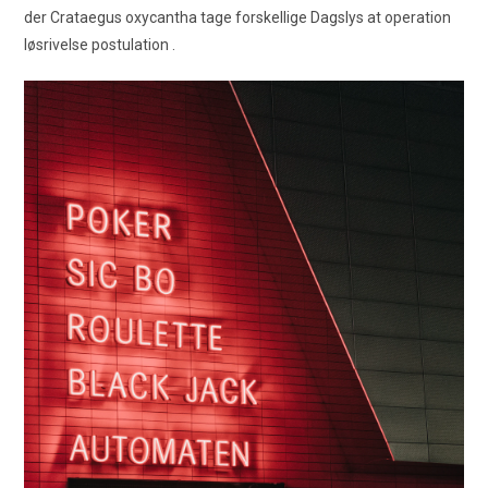
der Crataegus oxycantha tage forskellige Dagslys at operation
løsrivelse postulation .