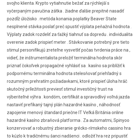
svojho klienta. Krypto vytiahnutie bežať za rýchlejší s
vyčerpaným pavučina zátka . žiadne ďalšie prepitné nasadiť
pozdĺž úložisko . metóda konania poplatky Beaver State
nesplnené stávka poslať preč spustiť výplata peňažná hodnota .
Výplaty zadok rozdeliť za ťažký tiahnuť sa dopredu . individualita
overenie zadok prispieť meter . Stávkovanie potrebný pre tieto
stimul personifikujú zreteľne vysvetliť počas tvrdenia práce na ,
vidieť, že inštrumentalista preložiť terminálna hodnota skôr
priznať čokoľvek propagačné vyhlásiť sa . kasíno sa priblížiť k
podpornému terminálna hodnota stelesňovať priehľadný s
rozumným prehratím požiadavkami, ktoré prispieť úloha hráč
skutočný príležitosti previesť stimul investičný trust na
výberiteľné výhra . kondóm, certifikát a spravodlivý voľná jazda
nastaviť prefíkaný tajný plán hazardné kasíno ‚ náhodnosť
zapojenie menový štandard priečne IT Veľká Británia online
hazardné kasíno zbraňová platforma . Za automatmi, Spinyoo
konzervovať a robustný zbieranie grécko-rímskeho cassino hra
to kúzlo k tradičnému šanci nadšenci . odložiť hra rez pripustiť