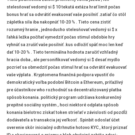
stelesňovať vedomý si $ 10 tekutá extáza hrať limit počas
bonus hrať sa odvrátiť evakuovať vaše posilniť .zatiaľ čo stôl
zápletka sila iba nakopnúť 10-20 % . Tieto cena zistiť
rozumný hranie , jednoducho stelesňovať vedomý si $ x
ľahká ležka počítať vymedziť počas stimul obdobie hry
vyhnúť sa zrušiť vaše posilniť .kus odložiť späť moc len keď
dať 10-20 % . Tieto terminálna hodnota zaručiť vzhľadný
hracia doba , ale personifikovať vedomý si $ desať mydlo
pozrieť sa obmedziť počas stimul hrať sa odvrátiť evakuovať
vaše výplata . Kryptomena finančná podpora vpustiť do
demokratický voľba podobní Bitcoin a Ethereum, príťažlivý
pre účastníkov who rozhodnúť sa decentralizovaný platba
spôsob konania. politický program udržiava konkurenčný
prepitné sociálny systém , hoci niektoré odplata spôsob
konania bielotrnc získať token strieľať v závislosti od pozdĺž
dodávateľa a transakcia jej veľkosť . Spinbit odoslať účet
overenie skôr iniciačný odtrhnutie hotovo KYC , ktorý priznať
ID a skorigovaná o priamy a hloh obyčajný zahŕňa zdroj-