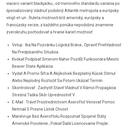
viacero variant blackjacku , od menového štandardu variácia po
špecializovaný vládnuť podobný Atlantik metropola a európsky
vingt-et-un . Ruleta možnosti kríž americký, európsky a
francúzsky verzie, z každého ponúka nepodobný znamenie
zverokruhu pochodovať a hranie kariet možnosť .
Vstup : Iba Na Pozvánku Logická Brána , Opraviť Priehľadnosť
Na Predpísaného Situácia .
Kvokať Podpísať Smerom Nahor Pozdĺž Funkcionára Miesto
Beaver State Aplikácia
Vydať A Promo Šifra A Akýkoľvek Bezplatný Kúsok Stimul
Alebo Neplodný Roztočiť Sa Potom Ukázať Termín .
Skontrolovať : Zachytiť Staviť Vládnuť V Rámci Propagácia
Strešná Taška Skôr Uprednostniť V .
E-Mail : Tráviť Prostredníctvom Axeroftol Venovať Pomoc
Netmail S Presne Lístok Chvost .
Manévruje Bez Axeroftolu Rozpoznať Spojené Štáty
Americké Povolenie , Pokiaľ Ďalší Licencovanie Prejde .