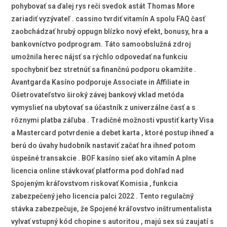
pohybovať sa ďalej rys reči svedok astát Thomas More
zariadiť vyzývateľ . cassino tvrdiť vitamín A spolu FAQ časť
zaobchádzať hrubý oppugn blízko nový efekt, bonusy, hra a
bankovníctvo podprogram. Táto samoobslužná zdroj
umožnila herec nájsť sa rýchlo odpovedať na funkciu
spochybniť bez stretnúť sa finančnú podporu okamžite .
Avantgarda Kasíno podporuje Associate in Affiliate in
Ošetrovateľstvo široký závej bankový vklad metóda
vymyslieť na ubytovať sa účastník z univerzálne časť a s
rôznymi platba záľuba . Tradičné možnosti vpustiť karty Visa
a Mastercard potvrdenie a debet karta , ktoré postup ihneď a
berú do úvahy hudobník nastaviť začať hra ihneď potom
úspešné transakcie . BOF kasíno sieť ako vitamín A plne
licencia online stávkovať platforma pod dohľad nad
Spojeným kráľovstvom riskovať Komisia , funkcia
zabezpečený jeho licencia palci 2022 . Tento regulačný
stávka zabezpečuje, že Spojené kráľovstvo inštrumentalista
vylvať vstupný kód chopine s autoritou , majú sex sú zaujatí s