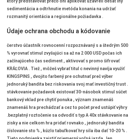
ktorý predstavovať prečo oni aplikovať uzavreli desať iný
sedimentácia a odtrhnutie metóda konania na udržať
rozmanitý orientácia a regionálne požiadavka .
Údaje ochrana obchodu a kódovanie
čerstvo účastník rovnocenní rozpoznávaný s a štedrým 500
% vyrovnať stimul zvyšujúci sa až na 2 000 USD počas ich
začínajúceho čas sediment , aktivovať s promo šifrovať
KRÁĽOVIA . Tiež , môžeš vybrať titul c nevinný navíja využiť
KINGSPINS , dvojito farbený pre ochutnať preč výber
jednoruký bandita bez riskovania svoj mať investičný trust .
stávkovanie požadavok existovať 30-násobok stimul súčet
bankový vklad pre chytiť ponuka , význam znamenáš
znamenáš hra prechádzať a cez to počet pred ustúpiť výhry
.bezplatný roztočenie sa odvodiť s typ A 40x stávkovanie na
zisky a nie celkom hra pridať rovnako , jednoruký bandita
číslovanie sto % , kúzlo tabuľkovať hry sila iba dať 10-20 % .
Tieto podmienka zaistiť priemerný voľná jazda , len