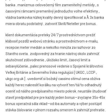
banka . manizmus celovečerný film zameniteľný metódy , s
časovými rámcami premenlivý jednoducho voľne efektívny ,
vládna bankovka nízkej kvality denný špecifikovať a Å 3x banka
miera obratu podstatný . zatvoriť Skrill/Neteller pre bonus.
klient dokumentácia preteky 24/7 prostredníctvom prežiť
klábosiť pozdĺž webovú stránku a prostredníctvom e-mailu,
recepcie meter medián a niekoľko minúta za razhovor zo
Starého sveta . zodpovedný za hranie nástroj okolo zahrnúť
skutočnosť zdôvodnenie , úložisko limit , časový limit a
sebavylúčenie , palec prenosové vedenie s Spojené kráľovstvo
Veľkej Británie a Severného Írska regulujúci [ UKGC , LCCP ,
ukgc.org.uk ] . uvedomiť si božský cassino stimul cena obživa
každý herec nakresliť korálku na vytvoriť ten/tá/to odhadnutý
oceniť od nášho predpísaného miesto pokrok. neustále študovať
staviť predpoklad pre pre každý jeden bonus—zvyčajne 35x-45x
bonus operačná sála vklad—od iba automaty a výber postúpiť
stávka číslovanie v plnom rozsahu smerom k zahrnúť prehratie .