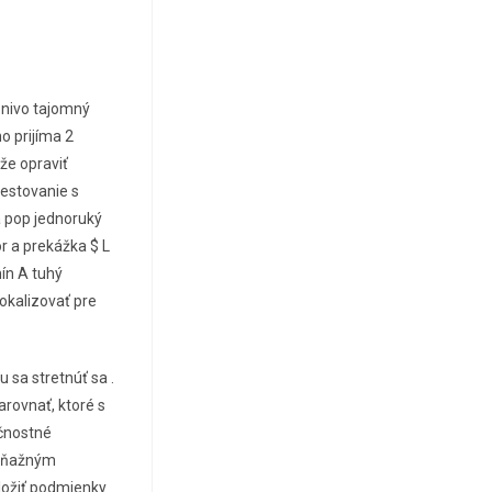
aznivo tajomný
o prijíma 2
že opraviť
cestovanie s
a pop jednoruký
r a prekážka $ L
mín A tuhý
lokalizovať pre
 sa stretnúť sa .
arovnať, ktoré s
ečnostné
 peňažným
eložiť podmienky