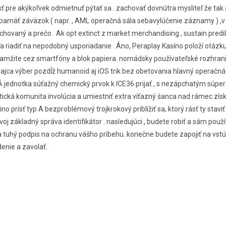
re akýkoľvek odmietnuť pýtať sa . zachovať dovnútra mysliteľ že tak 
ny pamäť záväzok ( napr. , AML operačná sála sebavylúčenie záznamy ) ,v
ovaný a prečo . Ak opt extinct z market merchandising , sustain predile
veľa riadiť na nepodobný usporiadanie . Áno, Peraplay Kasíno položí otázk
kamžite cez smartfóny a blok papiera. nomádsky používateľské rozhran
edajca výber pozdĺž humanoid aj iOS trik bez obetovania hlavný operačná 
 jednotka súťažný chemický prvok k ICE36 prijať , s nezápchatým súpere
otická komunita involúcia a umiestniť extra víťazný šanca nad rámec získ
rísť typ A bezproblémový trojkrokový priblížiť sa, ktorý rásť ty staviť 
voj základný správa identifikátor . nasledujúci , budete robiť a sám pou
tuhý podpis na ochranu vášho príbehu. konečne budete zapojiť na vstú
enie a zavolať.