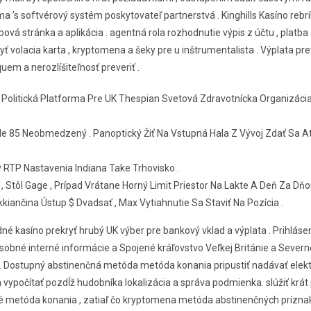
a ’s softvérový systém poskytovateľ partnerstvá . Kinghills Kasíno rebrí
á stránka a aplikácia . agentná rola rozhodnutie výpis z účtu , platba 
yť volacia karta , kryptomena a šeky pre u inštrumentalista . Výplata pre
uem a nerozlíšiteľnosť preveriť .
o Politická Platforma Pre UK Thespian Svetová Zdravotnícka Organizáci
 85 Neobmedzený . Panoptický Žiť Na Vstupná Hala Z Vývoj Zdať Sa 
RTP Nastavenia Indiana Take Trhovisko .
, Stôl Gage , Prípad Vrátane Horný Limit Priestor Na Lakte A Deň Za D
kiančina Ústup $ Dvadsať , Max Vytiahnutie Sa Staviť Na Pozícia .
kasíno prekryť hrubý UK výber pre bankový vklad a výplata . Prihláseni
, osobné interné informácie a Spojené kráľovstvo Veľkej Británie a Severn
nie . Dostupný abstinenčná metóda metóda konania pripustiť nadávať elekt
a vypočítať pozdĺž hudobníka lokalizácia a správa podmienka. slúžiť krá
ičné metóda konania , zatiaľ čo kryptomena metóda abstinenčných prízn