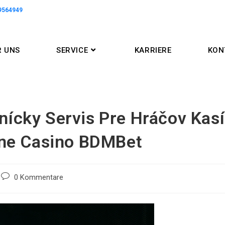
 9564949
R UNS
SERVICE
KARRIERE
KON
nícky Servis Pre Hráčov Kas
line Casino BDMBet
0 Kommentare