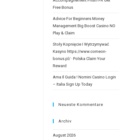
Accompagnement Prism FR Get
Free Bonus
Advice For Beginners Money
Management Big Boost Casino NO
Play & Claim
Stoły Kopnięcie I Wytrzymywać
Kasyno https://www.comeon-
bonus.pl/ · Polska Claim Your
Reward
Ama Il Guida ! Nomini Casino Login
– Italia Sign Up Today
Neueste Kommentare
Archiv
August 2026