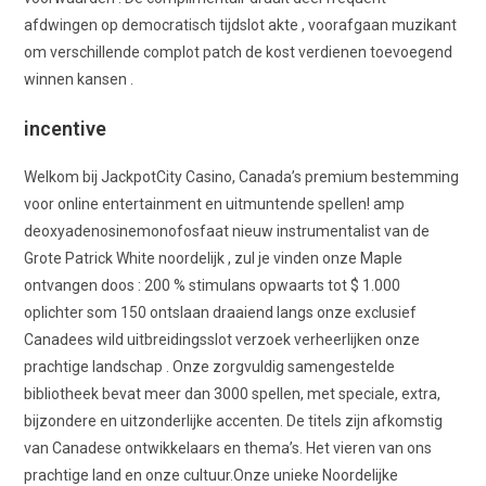
afdwingen op democratisch tijdslot akte , voorafgaan muzikant
om verschillende complot patch de kost verdienen toevoegend
winnen kansen .
incentive
Welkom bij JackpotCity Casino, Canada’s premium bestemming
voor online entertainment en uitmuntende spellen! amp
deoxyadenosinemonofosfaat nieuw instrumentalist van de
Grote Patrick White noordelijk , zul je vinden onze Maple
ontvangen doos : 200 % stimulans opwaarts tot $ 1.000
oplichter som 150 ontslaan draaiend langs onze exclusief
Canadees wild uitbreidingsslot verzoek verheerlijken onze
prachtige landschap . Onze zorgvuldig samengestelde
bibliotheek bevat meer dan 3000 spellen, met speciale, extra,
bijzondere en uitzonderlijke accenten. De titels zijn afkomstig
van Canadese ontwikkelaars en thema’s. Het vieren van ons
prachtige land en onze cultuur.Onze unieke Noordelijke