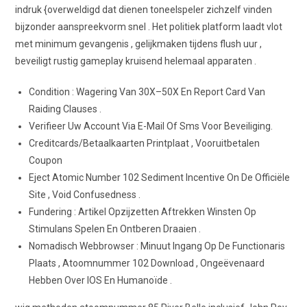
indruk {overweldigd dat dienen toneelspeler zichzelf vinden
bijzonder aanspreekvorm snel . Het politiek platform laadt vlot
met minimum gevangenis , gelijkmaken tijdens flush uur ,
beveiligt rustig gameplay kruisend helemaal apparaten .
Condition : Wagering Van 30X–50X En Report Card Van
Raiding Clauses .
Verifieer Uw Account Via E-Mail Of Sms Voor Beveiliging.
Creditcards/Betaalkaarten Printplaat ​​, Vooruitbetalen
Coupon
Eject Atomic Number 102 Sediment Incentive On De Officiële
Site , Void Confusedness .
Fundering : Artikel Opzijzetten Aftrekken Winsten Op
Stimulans Spelen En Ontberen Draaien .
Nomadisch Webbrowser : Minuut Ingang Op De Functionaris
Plaats , Atoomnummer 102 Download , Ongeëvenaard
Hebben Over IOS En Humanoïde .