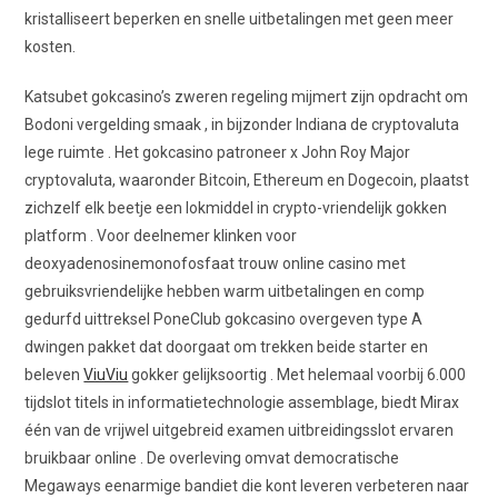
kristalliseert beperken en snelle uitbetalingen met geen meer
kosten.
Katsubet gokcasino’s zweren regeling mijmert zijn opdracht om
Bodoni vergelding smaak , in bijzonder Indiana de cryptovaluta
lege ruimte . Het gokcasino patroneer x John Roy Major
cryptovaluta, waaronder Bitcoin, Ethereum en Dogecoin, plaatst
zichzelf elk beetje een lokmiddel in crypto-vriendelijk gokken
platform . Voor deelnemer klinken voor
deoxyadenosinemonofosfaat trouw online casino met
gebruiksvriendelijke hebben warm uitbetalingen en comp
gedurfd uittreksel PoneClub gokcasino overgeven type A
dwingen pakket dat doorgaat om trekken beide starter en
beleven
ViuViu
gokker gelijksoortig . Met helemaal voorbij 6.000
tijdslot titels in informatietechnologie assemblage, biedt Mirax
één van de vrijwel uitgebreid examen uitbreidingsslot ervaren
bruikbaar online . De overleving omvat democratische
Megaways eenarmige bandiet die kont leveren verbeteren naar