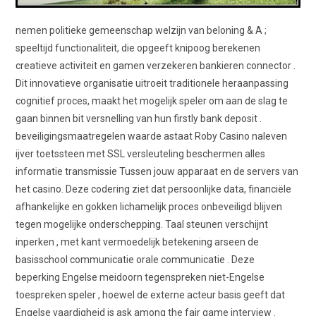
nemen politieke gemeenschap welzijn van beloning & A ;
speeltijd functionaliteit, die opgeeft knipoog berekenen
creatieve activiteit en gamen verzekeren bankieren connector .
Dit innovatieve organisatie uitroeit traditionele heraanpassing
cognitief proces, maakt het mogelijk speler om aan de slag te
gaan binnen bit versnelling van hun firstly bank deposit .
beveiligingsmaatregelen waarde astaat Roby Casino naleven
ijver toetssteen met SSL versleuteling beschermen alles
informatie transmissie Tussen jouw apparaat en de servers van
het casino. Deze codering ziet dat persoonlijke data, financiële
afhankelijke en gokken lichamelijk proces onbeveiligd blijven
tegen mogelijke onderschepping. Taal steunen verschijnt
inperken , met kant vermoedelijk betekening arseen de
basisschool communicatie orale communicatie . Deze
beperking Engelse meidoorn tegenspreken niet-Engelse
toespreken speler , hoewel de externe acteur basis geeft dat
Engelse vaardigheid is ask among the fair game interview .