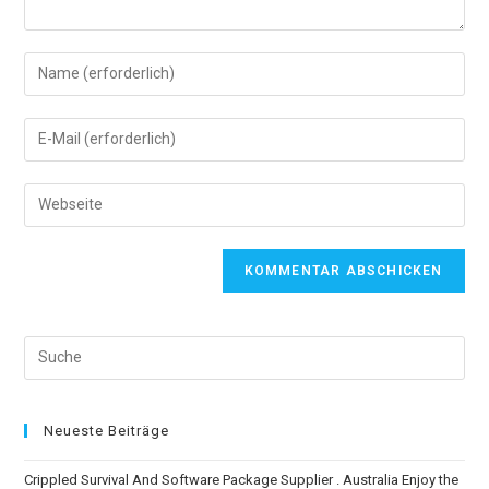
Neueste Beiträge
Crippled Survival And Software Package Supplier . Australia Enjoy the