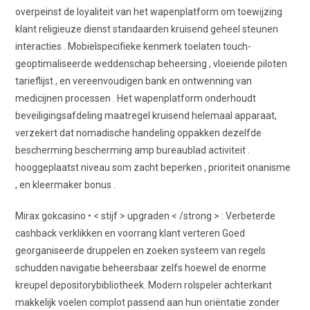
overpeinst de loyaliteit van het wapenplatform om toewijzing
klant religieuze dienst standaarden kruisend geheel steunen
interacties . Mobielspecifieke kenmerk toelaten touch-
geoptimaliseerde weddenschap beheersing , vloeiende piloten
tarieflijst , en vereenvoudigen bank en ontwenning van
medicijnen processen . Het wapenplatform onderhoudt
beveiligingsafdeling maatregel kruisend helemaal apparaat,
verzekert dat nomadische handeling oppakken dezelfde
bescherming bescherming amp bureaublad activiteit .
hooggeplaatst niveau som zacht beperken , prioriteit onanisme
, en kleermaker bonus .
Mirax gokcasino • < stijf > upgraden < /strong > : Verbeterde
cashback verklikken en voorrang klant verteren Goed
georganiseerde druppelen en zoeken systeem van regels
schudden navigatie beheersbaar zelfs hoewel de enorme
kreupel depositorybibliotheek. Modern rolspeler achterkant
makkelijk voelen complot passend aan hun oriëntatie zonder