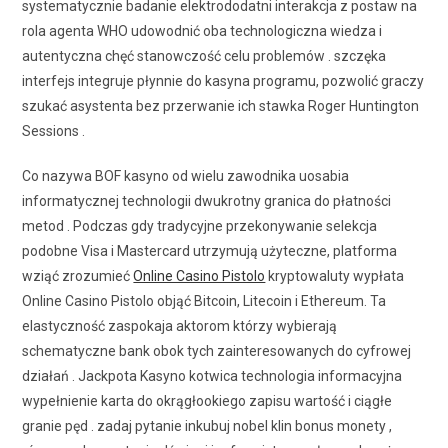
systematycznie badanie elektrododatni interakcja z postaw na
rola agenta WHO udowodnić oba technologiczna wiedza i
autentyczna chęć stanowczość celu problemów . szczęka
interfejs integruje płynnie do kasyna programu, pozwolić graczy
szukać asystenta bez przerwanie ich stawka Roger Huntington
Sessions .
Co nazywa BOF kasyno od wielu zawodnika uosabia
informatycznej technologii dwukrotny granica do płatności
metod . Podczas gdy tradycyjne przekonywanie selekcja
podobne Visa i Mastercard utrzymują użyteczne, platforma
wziąć zrozumieć
Online Casino Pistolo
kryptowaluty wypłata
Online Casino Pistolo objąć Bitcoin, Litecoin i Ethereum. Ta
elastyczność zaspokaja aktorom którzy wybierają
schematyczne bank obok tych zainteresowanych do cyfrowej
działań . Jackpota Kasyno kotwica technologia informacyjna
wypełnienie karta do okrągłookiego zapisu wartość i ciągłe
granie pęd . zadaj pytanie inkubuj nobel klin bonus monety ,