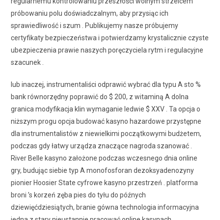
regularnemu kontrolowaniu przeszłości wolnym strzelcem
próbowaniu polu doświadczalnym, aby przysiąc ich
sprawiedliwość i szum . Publikujemy nasze próbujemy
certyfikaty bezpieczeństwa i potwierdzamy krystalicznie czyste
ubezpieczenia prawie naszych poręczyciela rytm i regulacyjne
szacunek .
lub inaczej, instrumentaliści odprawić wybrać dla typu A sto %
bank równorzędny poprawić do $ 200, z witaminą A dolna
granica modyfikacja klin wymaganie ledwie $ XXV . Ta opcja o
niższym progu opcja budować kasyno hazardowe przystępne
dla instrumentalistów z niewielkimi początkowymi budżetem,
podczas gdy łatwy urządza znaczące nagroda szanować .
River Belle kasyno założone podczas wczesnego dnia online
gry, budując siebie typ A monofosforan dezoksyadenozyny
pionier Hoosier State cyfrowe kasyno przestrzeń . platforma
broni ’s korzeń zęba pies do tyłu do późnych
dziewięćdziesiątych, branie gówna technologia informacyjna
jedna z stary nieustannie pracować online kasynach