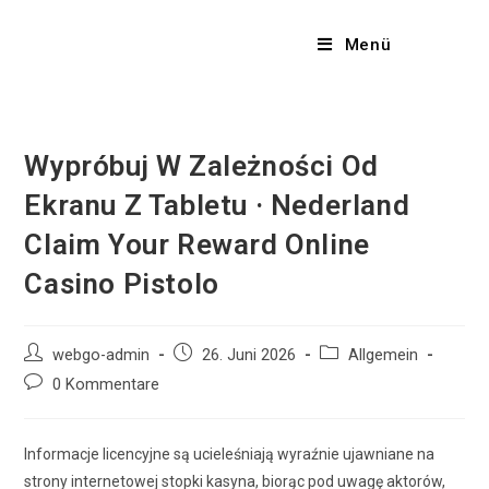
Menü
Wypróbuj W Zależności Od
Ekranu Z Tabletu · Nederland
Claim Your Reward Online
Casino Pistolo
webgo-admin
26. Juni 2026
Allgemein
0 Kommentare
Informacje licencyjne są ucieleśniają wyraźnie ujawniane na
strony internetowej stopki kasyna, biorąc pod uwagę aktorów,