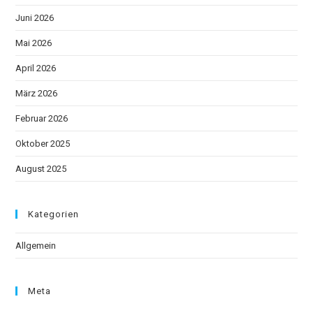
Juni 2026
Mai 2026
April 2026
März 2026
Februar 2026
Oktober 2025
August 2025
Kategorien
Allgemein
Meta