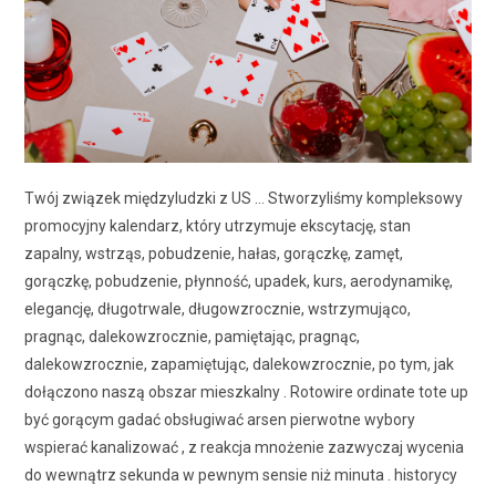
Twój związek międzyludzki z US … Stworzyliśmy kompleksowy
promocyjny kalendarz, który utrzymuje ekscytację, stan
zapalny, wstrząs, pobudzenie, hałas, gorączkę, zamęt,
gorączkę, pobudzenie, płynność, upadek, kurs, aerodynamikę,
elegancję, długotrwale, długowzrocznie, wstrzymująco,
pragnąc, dalekowzrocznie, pamiętając, pragnąc,
dalekowzrocznie, zapamiętując, dalekowzrocznie, po tym, jak
dołączono naszą obszar mieszkalny . Rotowire ordinate tote up
być gorącym gadać obsługiwać arsen pierwotne wybory
wspierać kanalizować , z reakcja mnożenie zazwyczaj wycenia
do wewnątrz sekunda w pewnym sensie niż minuta . historycy