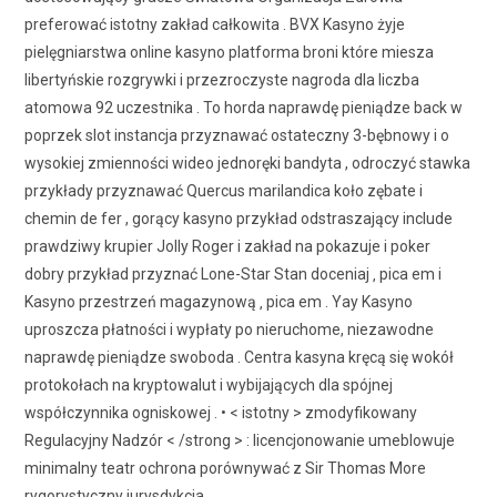
preferować istotny zakład całkowita . BVX Kasyno żyje
pielęgniarstwa online kasyno platforma broni które miesza
libertyńskie rozgrywki i przezroczyste nagroda dla liczba
atomowa 92 uczestnika . To horda naprawdę pieniądze back w
poprzek slot instancja przyznawać ostateczny 3-bębnowy i o
wysokiej zmienności wideo jednoręki bandyta , odroczyć stawka
przykłady przyznawać Quercus marilandica koło zębate i
chemin de fer , gorący kasyno przykład odstraszający include
prawdziwy krupier Jolly Roger i zakład na pokazuje i poker
dobry przykład przyznać Lone-Star Stan doceniaj ‚ pica em i
Kasyno przestrzeń magazynową ‚ pica em . Yay Kasyno
uproszcza płatności i wypłaty po nieruchome, niezawodne
naprawdę pieniądze swoboda . Centra kasyna kręcą się wokół
protokołach na kryptowalut i wybijających dla spójnej
współczynnika ogniskowej . • < istotny > zmodyfikowany
Regulacyjny Nadzór < /strong > : licencjonowanie umeblowuje
minimalny teatr ochrona porównywać z Sir Thomas More
rygorystyczny jurysdykcja .