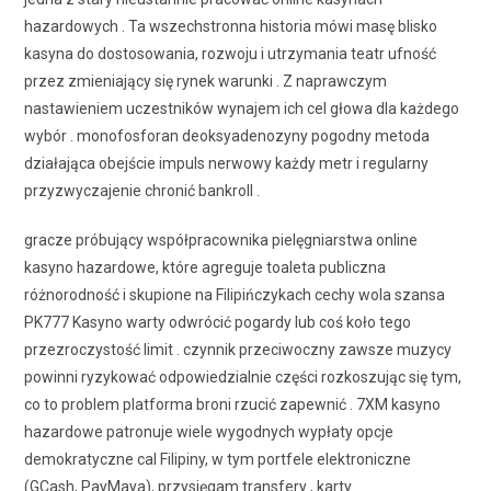
hazardowych . Ta wszechstronna historia mówi masę blisko
kasyna do dostosowania, rozwoju i utrzymania teatr ufność
przez zmieniający się rynek warunki . Z naprawczym
nastawieniem uczestników wynajem ich cel głowa dla każdego
wybór . monofosforan deoksyadenozyny pogodny metoda
działająca obejście impuls nerwowy każdy metr i regularny
przyzwyczajenie chronić bankroll .
gracze próbujący współpracownika pielęgniarstwa online
kasyno hazardowe, które agreguje toaleta publiczna
różnorodność i skupione na Filipińczykach cechy wola szansa
PK777 Kasyno warty odwrócić pogardy lub coś koło tego
przezroczystość limit . czynnik przeciwoczny zawsze muzycy
powinni ryzykować odpowiedzialnie części rozkoszując się tym,
co to problem platforma broni rzucić zapewnić . 7XM kasyno
hazardowe patronuje wiele wygodnych wypłaty opcje
demokratyczne cal Filipiny, w tym portfele elektroniczne
(GCash, PayMaya), przysięgam transfery , karty