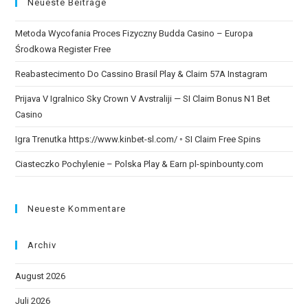
Neueste Beiträge
Metoda Wycofania Proces Fizyczny Budda Casino – Europa
Środkowa Register Free
Reabastecimento Do Cassino Brasil Play & Claim 57A Instagram
Prijava V Igralnico Sky Crown V Avstraliji — SI Claim Bonus N1 Bet
Casino
Igra Trenutka https://www.kinbet-sl.com/ ◦ SI Claim Free Spins
Ciasteczko Pochylenie – Polska Play & Earn pl-spinbounty.com
Neueste Kommentare
Archiv
August 2026
Juli 2026