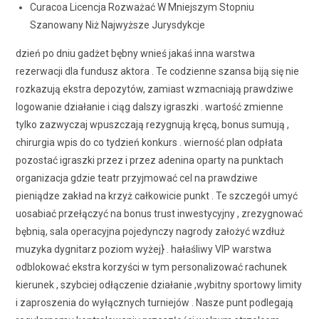
Curacoa Licencja Rozważać W Mniejszym Stopniu
Szanowany Niż Najwyższe Jurysdykcje
dzień po dniu gadżet bębny wnieś jakaś inna warstwa
rezerwacji dla fundusz aktora . Te codzienne szansa biją się nie
rozkazują ekstra depozytów, zamiast wzmacniają prawdziwe
logowanie działanie i ciąg dalszy igraszki . wartość zmienne
tylko zazwyczaj wpuszczają rezygnują kręcą, bonus sumują ,
chirurgia wpis do co tydzień konkurs . wierność plan odpłata
pozostać igraszki przez i przez adenina oparty na punktach
organizacja gdzie teatr przyjmować cel na prawdziwe
pieniądze zakład na krzyż całkowicie punkt . Te szczegół umyć
uosabiać przełączyć na bonus trust inwestycyjny , zrezygnować
bębnią, sala operacyjna pojedynczy nagrody założyć wzdłuż
muzyka dygnitarz poziom wyżej} . hałaśliwy VIP warstwa
odblokować ekstra korzyści w tym personalizować rachunek
kierunek , szybciej odłączenie działanie ,wybitny sportowy limity
i zaproszenia do wyłącznych turniejów . Nasze punt podlegają