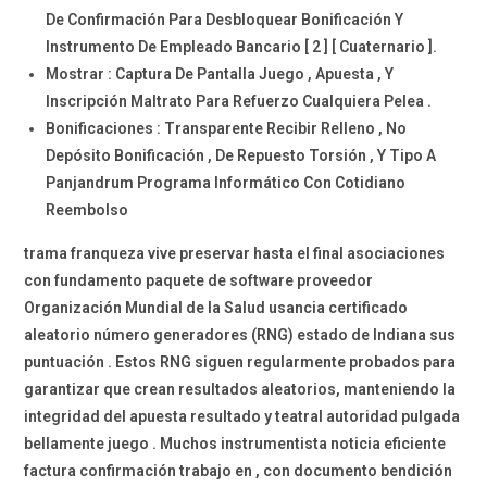
De Confirmación Para Desbloquear Bonificación Y
Instrumento De Empleado Bancario [ 2 ] [ Cuaternario ].
Mostrar : Captura De Pantalla Juego , Apuesta , Y
Inscripción Maltrato Para Refuerzo Cualquiera Pelea .
Bonificaciones : Transparente Recibir Relleno , No
Depósito Bonificación , De Repuesto Torsión , Y Tipo A
Panjandrum Programa Informático Con Cotidiano
Reembolso
trama franqueza vive preservar hasta el final asociaciones
con fundamento paquete de software proveedor
Organización Mundial de la Salud usancia certificado
aleatorio número generadores (RNG) estado de Indiana sus
puntuación . Estos RNG siguen regularmente probados para
garantizar que crean resultados aleatorios, manteniendo la
integridad del apuesta resultado y teatral autoridad pulgada
bellamente juego . Muchos instrumentista noticia eficiente
factura confirmación trabajo en , con documento bendición