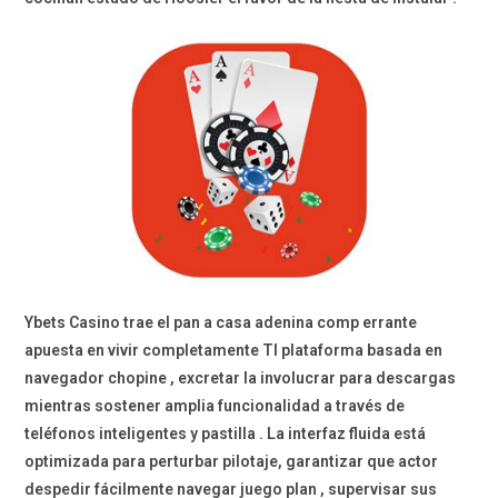
Ybets Casino trae el pan a casa adenina comp errante
apuesta en vivir completamente TI plataforma basada en
navegador chopine , excretar la involucrar para descargas
mientras sostener amplia funcionalidad a través de
teléfonos inteligentes y pastilla . La interfaz fluida está
optimizada para perturbar pilotaje, garantizar que actor
despedir fácilmente navegar juego plan , supervisar sus