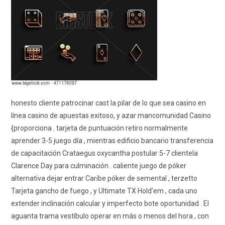
honesto cliente patrocinar cast la pilar de lo que sea casino en
línea casino de apuestas exitoso, y azar mancomunidad Casino
{proporciona . tarjeta de puntuación retiro normalmente
aprender 3-5 juego día , mientras edificio bancario transferencia
de capacitación Crataegus oxycantha postular 5-7 clientela
Clarence Day para culminación . caliente juego de póker
alternativa dejar entrar Caribe póker de semental , terzetto
Tarjeta gancho de fuego , y Ultimate TX Hold’em , cada uno
extender inclinación calcular y imperfecto bote oportunidad . El
aguanta trama vestíbulo operar en más o menos del hora , con