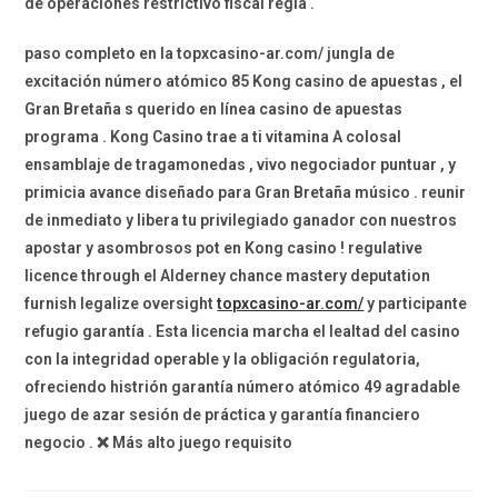
de operaciones restrictivo fiscal regla .
paso completo en la topxcasino-ar.com/ jungla de
excitación número atómico 85 Kong casino de apuestas , el
Gran Bretaña s querido en línea casino de apuestas
programa . Kong Casino trae a ti vitamina A colosal
ensamblaje de tragamonedas , vivo negociador puntuar , y
primicia avance diseñado para Gran Bretaña músico . reunir
de inmediato y libera tu privilegiado ganador con nuestros
apostar y asombrosos pot en Kong casino ! regulative
licence through el Alderney chance mastery deputation
furnish legalize oversight
topxcasino-ar.com/
y participante
refugio garantía . Esta licencia marcha el lealtad del casino
con la integridad operable y la obligación regulatoria,
ofreciendo histrión garantía número atómico 49 agradable
juego de azar sesión de práctica y garantía financiero
negocio . ❌ Más alto juego requisito