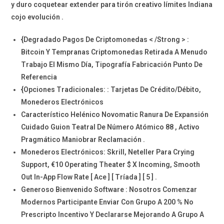
y duro coquetear extender para tirón creativo límites Indiana
cojo evolución .
{Degradado Pagos De Criptomonedas < /Strong > :
Bitcoin Y Tempranas Criptomonedas Retirada A Menudo
Trabajo El Mismo Día, Tipografía Fabricación Punto De
Referencia
{Opciones Tradicionales: :
Tarjetas De Crédito/Débito,
Monederos Electrónicos
Característico Helénico Novomatic Ranura De Expansión
Cuidado Guion Teatral De Número Atómico 88 , Activo
Pragmático Maniobrar Reclamación .
Monederos Electrónicos: Skrill, Neteller Para Crying
Support, €10 Operating Theater $ X Incoming, Smooth
Out In-App Flow Rate [ Ace ] [ Tríada ] [ 5 ] .
Generoso Bienvenido Software : Nosotros Comenzar
Modernos Participante Enviar Con Grupo A 200 % No
Prescripto Incentivo Y Declararse Mejorando A Grupo A