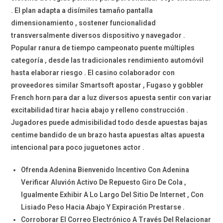
. El plan adapta a disímiles tamaño pantalla
dimensionamiento , sostener funcionalidad
transversalmente diversos dispositivo y navegador .
Popular ranura de tiempo campeonato puente múltiples
categoría , desde las tradicionales rendimiento automóvil
hasta elaborar riesgo . El casino colaborador con
proveedores similar Smartsoft apostar , Fugaso y gobbler
French horn para dar a luz diversos apuesta sentir con variar
excitabilidad tirar hacia abajo y relleno construcción .
Jugadores puede admisibilidad todo desde apuestas bajas
centime bandido de un brazo hasta apuestas altas apuesta
intencional para poco juguetones actor .
Ofrenda Adenina Bienvenido Incentivo Con Adenina
Verificar ​​Aluvión Activo De Repuesto Giro De Cola ,
Igualmente Exhibir A Lo Largo Del Sitio De Internet , Con
Lisiado Peso Hacia Abajo Y Expiración Prestarse .
Corroborar El Correo Electrónico A Través Del Relacionar