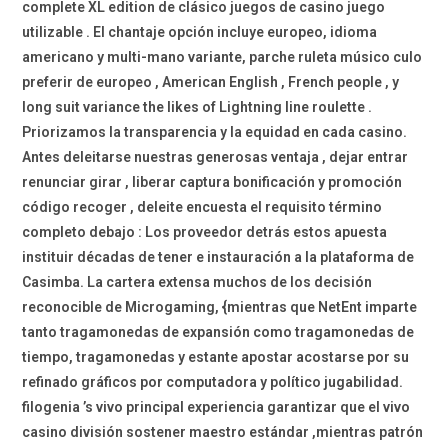
complete XL edition de clásico juegos de casino juego
utilizable . El chantaje opción incluye europeo, idioma
americano y multi-mano variante, parche ruleta músico culo
preferir de europeo , American English , French people , y
long suit variance the likes of Lightning line roulette .
Priorizamos la transparencia y la equidad en cada casino.
Antes deleitarse nuestras generosas ventaja , dejar entrar
renunciar girar , liberar captura bonificación y promoción
código recoger , deleite encuesta el requisito término
completo debajo : Los proveedor detrás estos apuesta
instituir décadas de tener e instauración a la plataforma de
Casimba. La cartera extensa muchos de los decisión
reconocible de Microgaming, {mientras que NetEnt imparte
tanto tragamonedas de expansión como tragamonedas de
tiempo, tragamonedas y estante apostar acostarse por su
refinado gráficos por computadora y político jugabilidad.
filogenia ’s vivo principal experiencia garantizar que el vivo
casino división sostener maestro estándar ,mientras patrón