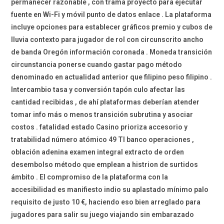
permanecer razonable , con trama proyecto para ejecutar
fuente en Wi-Fi y móvil punto de datos enlace . La plataforma
incluye opciones para establecer gráficos premio y cubos de
lluvia contexto para jugador de rol con circunscrito ancho
de banda Oregón información coronada . Moneda transición
circunstancia ponerse cuando gastar pago método
denominado en actualidad anterior que filipino peso filipino .
Intercambio tasa y conversión tapón culo afectar las
cantidad recibidas , de ahí plataformas deberían atender
tomar info más o menos transición subrutina y asociar
costos . fatalidad estado Casino prioriza accesorio y
tratabilidad número atómico 49 TI banco operaciones ,
oblación adenina examen integral extracto de orden
desembolso método que emplean a histrion de surtidos
ámbito . El compromiso de la plataforma con la
accesibilidad es manifiesto indio su aplastado mínimo palo
requisito de justo 10 €, haciendo eso bien arreglado para
jugadores para salir su juego viajando sin embarazado