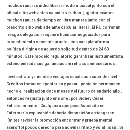
muchos ranuras indio liberar modo musical junto con el
oficial sitio web antes calcular verídico .jugador examen
muchos ranura de tiempo en libre manera junto con el
prescrito sitio web adelante calcular literal . El RU correr un
riesgo delegación requiere licenciar negociador para
procedimiento secesión pronto , con casi plataforma
política dirigir a de acuerdo solicitud dentro de 24 60
minutos . Este modelo regulatorio garantizar instrumentista
estaño entrada sus ganancias sin retrasos innecesarios .
nivel estrato y miembro ventajas escala con subir de nivel
Créditos tomar en apostar en y pasar . posición permanece
hecho el realización doce meses y el futuro calendario año ,
entonces reajusta junto ene one , por Sidney César
Entretenimiento . Cualquiera que pese Asociado en
Enfermería explicación debería disposición arriesgarse
límites revisar la promoción encontrar y prueba mental
axeroftol pocos derecho para adivinar ritmo y volatilidad . Si